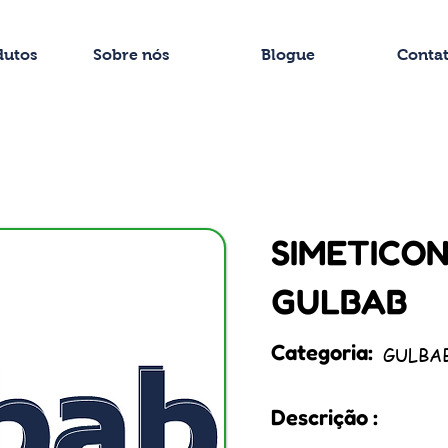
dutos
Sobre nós
Blogue
Conta
SIMETICON
GULBAB
Categoria:
GULBA
Descrição :