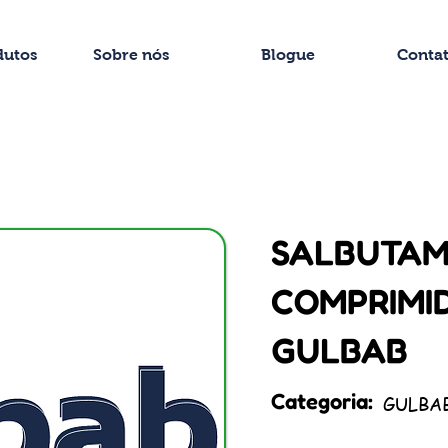
dutos
Sobre nós
Blogue
Conta
SALBUTA
COMPRIMID
GULBAB
Categoria:
GULBA