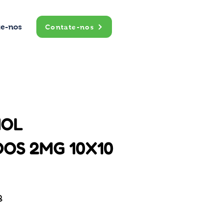
te-nos
Contate-nos
MOL
OS 2MG 10X10
B