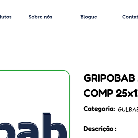
dutos
Sobre nós
Blogue
Conta
GRIPOBAB 
COMP 25x
Categoria:
GULBA
Descrição :