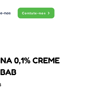
te-nos
Contate-nos
NA 0,1% CREME
LBAB
B