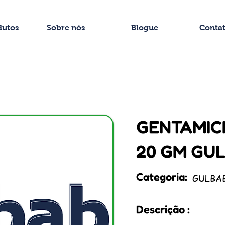
dutos
Sobre nós
Blogue
Conta
GENTAMICI
20 GM GU
Categoria:
GULBA
Descrição :