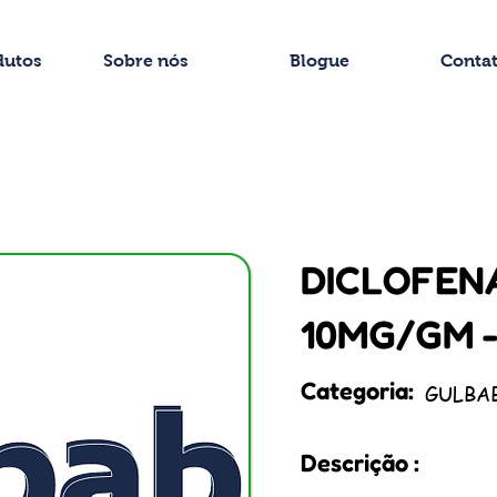
dutos
Sobre nós
Blogue
Conta
DICLOFEN
10MG/GM -
Categoria:
GULBA
Descrição :